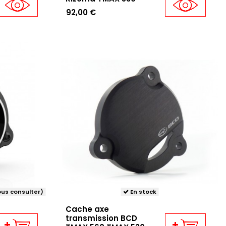
92,00 €
us consulter)
En stock
Cache axe
transmission BCD