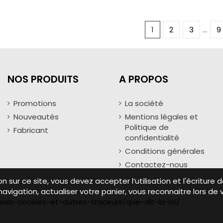
1
2
3
…
9
NOS PRODUITS
A PROPOS
Promotions
La société
Nouveautés
Mentions légales et
Politique de
Fabricant
confidentialité
Conditions générales
Contactez-nous
ion sur ce site, vous devez accepter l’utilisation et l'écritu
avigation, actualiser votre panier, vous reconnaitre lors de 
s-web-cookies-et-autres-traceurs/que-dit-la-loi/
Copyright © 2024 Piecestmax.com | Tous droits réservés