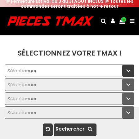
🌞 Fermeture Estival du 3 au 31 AOUT INCLUS 🌞 Toutes les
commandes seront traitées à notre retour
0
SÉLECTIONNEZ VOTRE TMAX !
Sélectionner
Sélectionner
Sélectionner
Sélectionner
Rechercher