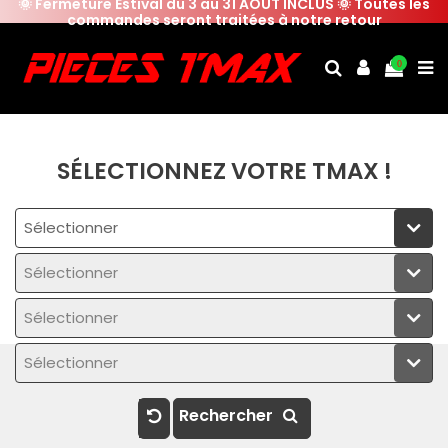
🌞 Fermeture Estival du 3 au 31 AOUT INCLUS 🌞 Toutes les
commandes seront traitées à notre retour
0
SÉLECTIONNEZ VOTRE TMAX !
Sélectionner
Sélectionner
Sélectionner
Sélectionner
Rechercher