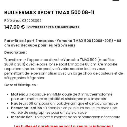
BULLE ERMAX SPORT TMAX 500 08-11
Référence
030203092
147,00 €
Livraison entre 6 et 15 jours ouvrés
Pare-Brise Sport Ermax pour Yamaha TMAX 500 (2008-2011) - 68
cm avec découpe pour les rétroviseurs
Description :
Transformez l’apparence de votre Yamaha TMAX 500 (modèles
2008 à 2011) avec le pare-brise sport Ermax de 68 cm. Ce modèle
apportera une touche sportive à votre scooter tout en vous
permettant de le personnaliser avec un large choix de couleurs et de
sérigraphies élégantes.
Caractéristiques :
Matériau :
Fabriqué en PMMA coulé de 3 mm, thermoformé
pour une meilleure durabilité et résistance aux impacts
Hauteur :
68 cm, pour un look dynamique et aérodynamique
Personnalisation :
Disponible en plusieurs couleurs avec une
variété de sérigraphies pour un style unique
Installation :
Livré prêt à monter, sans modification nécessaire
Les bulles et parebrises ne sont ni repris ni échangés !