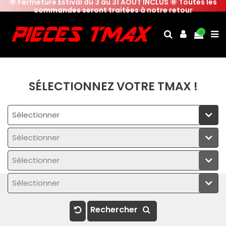
🌞 Fermeture Estival du 3 au 31 AOUT INCLUS 🌞 Toutes les
commandes seront traitées à notre retour
0
SÉLECTIONNEZ VOTRE TMAX !
Sélectionner
Sélectionner
Sélectionner
Sélectionner
Rechercher