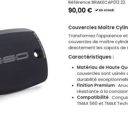
Référence
BRAKECAP012 22
90,00 €
En stock
Couvercles Maître Cyl
Transformez l'apparence e
couvercles de maître cylin
directement les capots de m
Caractéristiques :
Matériau de Haute Qua
couvercles sont usinés 
durabilité exceptionnell
Finition Premium
: Anod
résistante à la corrosi
Compatibilité
: Conçus
TMAX 560 et TMAX Tech 