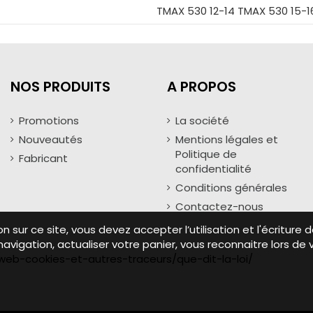
TMAX 530 12-14 TMAX 530 15-1
NOS PRODUITS
A PROPOS
Promotions
La société
Nouveautés
Mentions légales et
Politique de
Fabricant
confidentialité
Conditions générales
Contactez-nous
ion sur ce site, vous devez accepter l’utilisation et l'écritu
avigation, actualiser votre panier, vous reconnaitre lors de 
s-web-cookies-et-autres-traceurs/que-dit-la-loi/
Copyright © 2024 Piecestmax.com | Tous droits réservés
Une réalisation :
Ocreativis.com