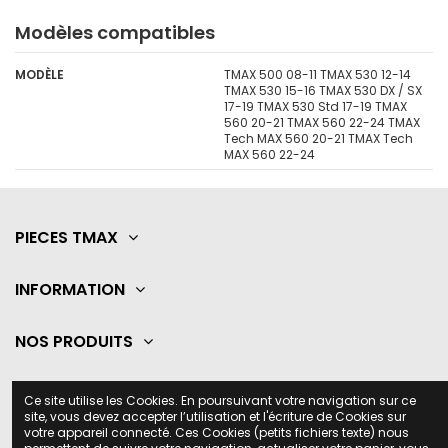
Modèles compatibles
MODÈLE
TMAX 500 08-11 TMAX 530 12-14
TMAX 530 15-16 TMAX 530 DX / SX
17-19 TMAX 530 Std 17-19 TMAX
560 20-21 TMAX 560 22-24 TMAX
Tech MAX 560 20-21 TMAX Tech
MAX 560 22-24
PIECES TMAX
INFORMATION
NOS PRODUITS
A PROPOS
Ce site utilise les Cookies. En poursuivant votre navigation sur ce
site, vous devez accepter l’utilisation et l'écriture de Cookies sur
votre appareil connecté. Ces Cookies (petits fichiers texte) nous