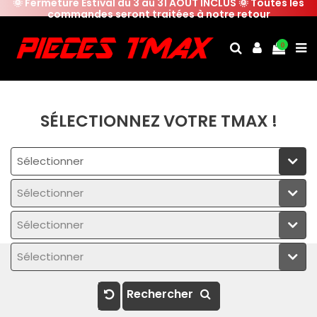
🌞 Fermeture Estival du 3 au 31 AOUT INCLUS 🌞 Toutes les
commandes seront traitées à notre retour
0
SÉLECTIONNEZ VOTRE TMAX !
Sélectionner
Sélectionner
Sélectionner
Sélectionner
Rechercher